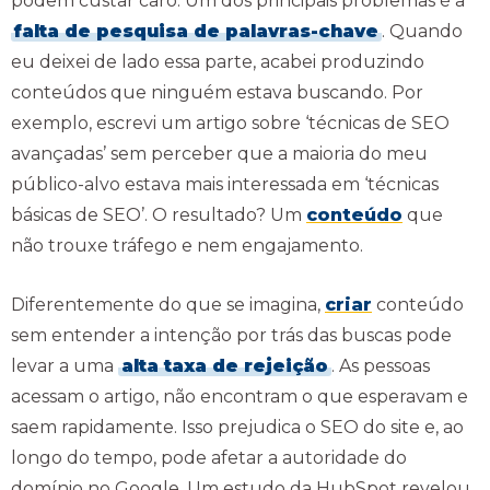
podem custar caro. Um dos principais problemas é a
falta de pesquisa de palavras-chave
. Quando
eu deixei de lado essa parte, acabei produzindo
conteúdos que ninguém estava buscando. Por
exemplo, escrevi um artigo sobre ‘técnicas de SEO
avançadas’ sem perceber que a maioria do meu
público-alvo estava mais interessada em ‘técnicas
básicas de SEO’. O resultado? Um
conteúdo
que
não trouxe tráfego e nem engajamento.
Diferentemente do que se imagina,
criar
conteúdo
sem entender a intenção por trás das buscas pode
levar a uma
alta taxa de rejeição
. As pessoas
acessam o artigo, não encontram o que esperavam e
saem rapidamente. Isso prejudica o SEO do site e, ao
longo do tempo, pode afetar a autoridade do
domínio no Google. Um estudo da HubSpot revelou