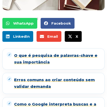
COMPARTILHE
WhatsApp
Facebook
LinkedIn
Email
X
O que é pesquisa de palavras-chave e
sua importância
Erros comuns ao criar conteúdo sem
validar demanda
Como o Google interpreta buscas e a