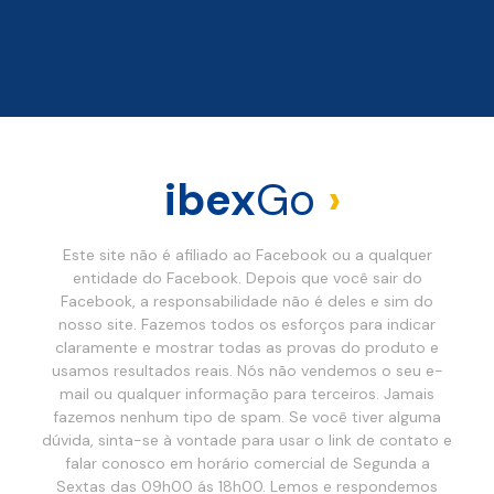
ibex
Go
›
Este site não é afiliado ao Facebook ou a qualquer
entidade do Facebook. Depois que você sair do
Facebook, a responsabilidade não é deles e sim do
nosso site. Fazemos todos os esforços para indicar
claramente e mostrar todas as provas do produto e
usamos resultados reais. Nós não vendemos o seu e-
mail ou qualquer informação para terceiros. Jamais
fazemos nenhum tipo de spam. Se você tiver alguma
dúvida, sinta-se à vontade para usar o link de contato e
falar conosco em horário comercial de Segunda a
Sextas das 09h00 ás 18h00. Lemos e respondemos