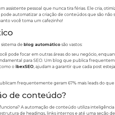
 assistente pessoal que nunca tira férias. Ele cria, oti
ê pode automatizar a criação de conteúdos que são não 
uanto você toma um cafezinho!
ico
 sistema de
blog automático
são vastos:
cê pode focar em outras áreas do seu negócio, enquant
undamental para SEO. Um blog que publica frequentemen
 como o
ibexSEO
, ajudam a garantir que cada post estej
licam frequentemente geram 67% mais leads do que a
o de conteúdo?
unciona? A automação de conteúdo utiliza inteligência ar
 estrutura de headings, links internos e até uma seção de 