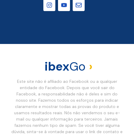
ibex
Go
›
Este site não é afiliado ao Facebook ou a qualquer
entidade do Facebook. Depois que você sair do
Facebook, a responsabilidade não é deles e sim do
nosso site. Fazemos todos os esforços para indicar
claramente e mostrar todas as provas do produto e
usamos resultados reais. Nós não vendemos o seu e-
mail ou qualquer informação para terceiros. Jamais
fazemos nenhum tipo de spam. Se você tiver alguma
dúvida, sinta-se à vontade para usar o link de contato e