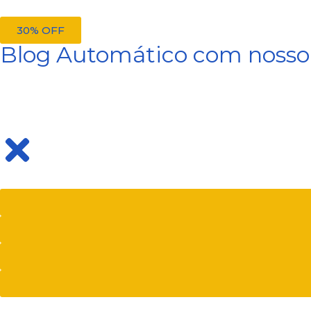
30% OFF
Blog Automático com nosso