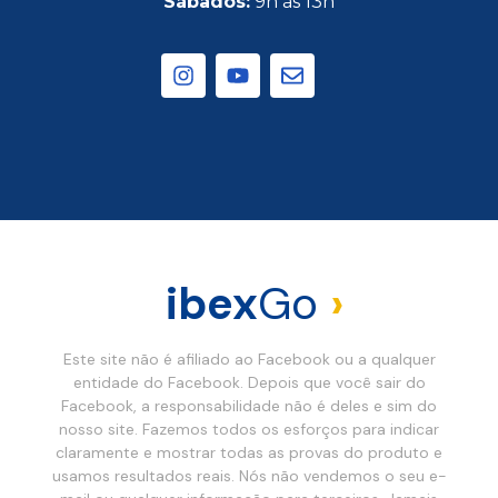
Sábados:
9h às 13h
ibex
Go
›
Este site não é afiliado ao Facebook ou a qualquer
entidade do Facebook. Depois que você sair do
Facebook, a responsabilidade não é deles e sim do
nosso site. Fazemos todos os esforços para indicar
claramente e mostrar todas as provas do produto e
usamos resultados reais. Nós não vendemos o seu e-