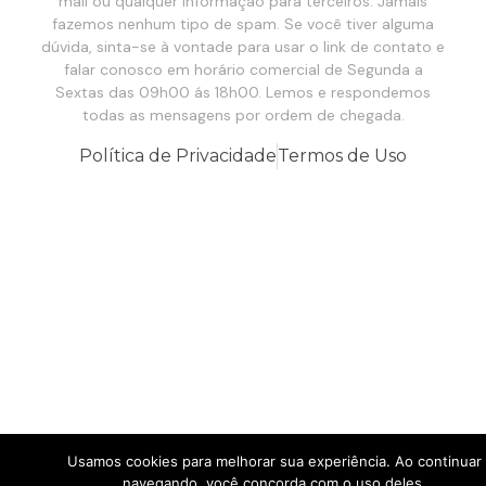
mail ou qualquer informação para terceiros. Jamais
fazemos nenhum tipo de spam. Se você tiver alguma
dúvida, sinta-se à vontade para usar o link de contato e
falar conosco em horário comercial de Segunda a
Sextas das 09h00 ás 18h00. Lemos e respondemos
todas as mensagens por ordem de chegada.
Política de Privacidade
Termos de Uso
Usamos cookies para melhorar sua experiência. Ao continuar
navegando, você concorda com o uso deles.