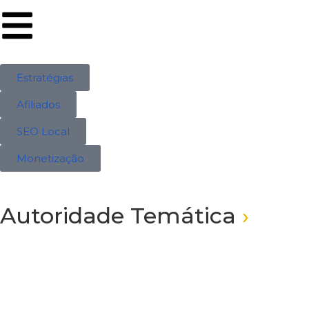
Estratégias
Afiliados
SEO Local
Monetização
Autoridade Temática
›