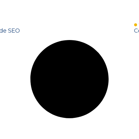
ade SEO
C