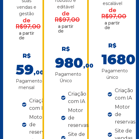
robusto e
suas
escalável
editável
vendas e
de
de
gestão
R$97,00
R$97,00
de
a partir
R$97,00
a partir
de
de
a partir
de
R$
R$
1680
R$
980
59
,00
Pagamento
,00/mês
Pagamento
único
Único
Pagamento
mensal
Criação
Criação
com IA
Criação
com IA
Motor
com IA
Motor
de
Motor
de
reservas
de
reservas
Site de
reservas
Site de
vendas