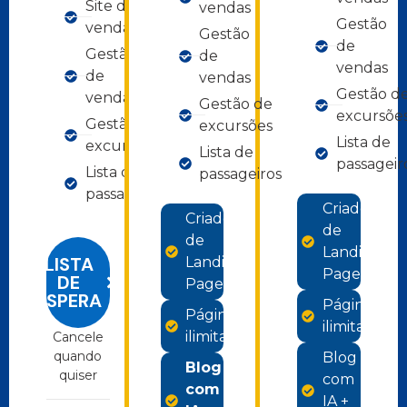
Site de
vendas
Gestão
vendas
Gestão
de
Gestão
de
vendas
de
vendas
Gestão d
vendas
Gestão de
excursõe
Gestão de
excursões
Lista de
excursões
Lista de
passageir
Lista de
passageiros
passageiros
Criador
Criador
de
de
Landing
LISTA
Landing
Pages
DE
Pages
ESPERA
Páginas
Páginas
ilimitadas
ilimitadas
Cancele
quando
Blog
Blog
quiser
com
com
IA +