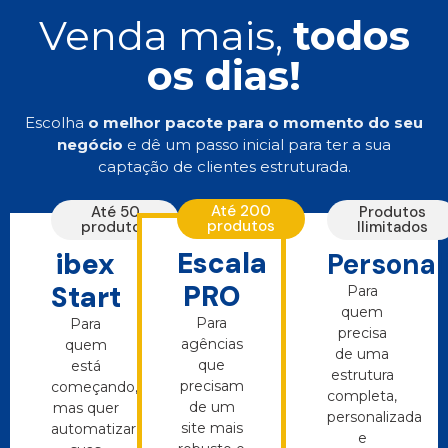
Venda mais,
todos
os dias!
Escolha
o melhor pacote para o momento do seu
negócio
e dê um passo inicial para ter a sua
captação de clientes estruturada.
Até 200
Até 50
Produtos
produtos
produtos
Ilimitados
Escala
ibex
Personal
PRO
Start
Para
quem
Para
Para
precisa
agências
quem
de uma
que
está
estrutura
precisam
começando,
completa,
de um
mas quer
personalizada
site mais
automatizar
e