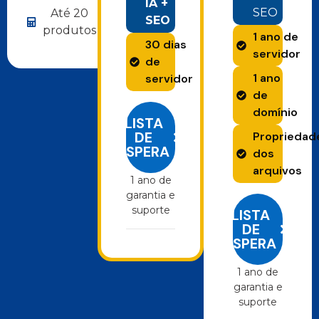
IA +
SEO
Até 20
SEO
produtos
1 ano de
30 dias
servidor
de
1 ano
servidor
de
domínio
LISTA
DE
Propriedad
ESPERA
dos
arquivos
1 ano de
garantia e
suporte
LISTA
DE
ESPERA
1 ano de
garantia e
suporte