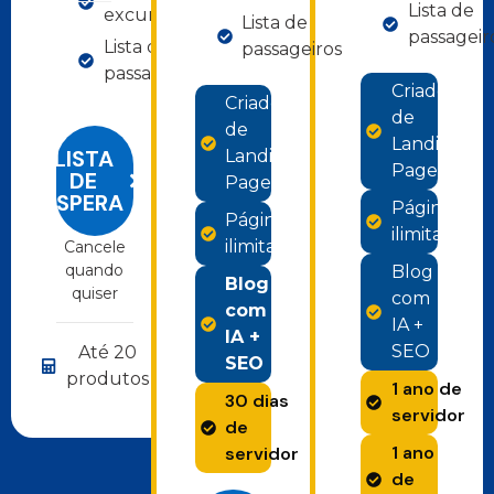
Lista de
excursões
Lista de
passageir
Lista de
passageiros
passageiros
Criador
Criador
de
de
Landing
LISTA
Landing
Pages
DE
Pages
ESPERA
Páginas
Páginas
ilimitadas
ilimitadas
Cancele
quando
Blog
Blog
quiser
com
com
IA +
IA +
SEO
Até 20
SEO
produtos
1 ano de
30 dias
servidor
de
1 ano
servidor
de