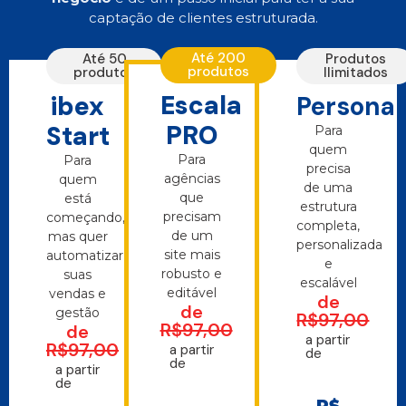
captação de clientes estruturada.
Até 200
Até 50
Produtos
produtos
produtos
Ilimitados
Escala
ibex
Personal
PRO
Start
Para
quem
Para
Para
precisa
agências
quem
de uma
que
está
estrutura
precisam
começando,
completa,
de um
mas quer
personalizada
site mais
automatizar
e
robusto e
suas
escalável
editável
vendas e
de
de
gestão
R$97,00
R$97,00
de
a partir
R$97,00
a partir
de
de
a partir
de
R$