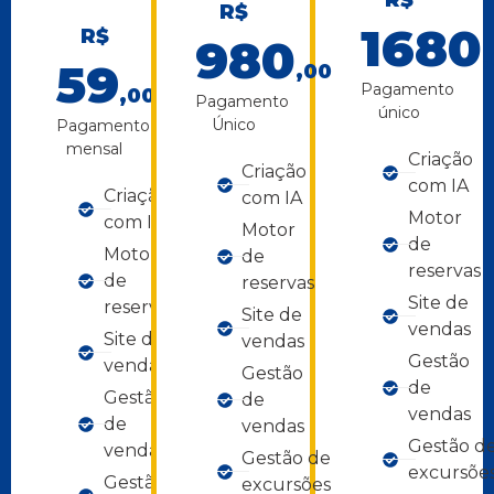
R$
1680
R$
980
59
,00
Pagamento
,00/mês
Pagamento
único
Único
Pagamento
mensal
Criação
Criação
com IA
Criação
com IA
Motor
com IA
Motor
de
Motor
de
reservas
de
reservas
Site de
reservas
Site de
vendas
Site de
vendas
Gestão
vendas
Gestão
de
Gestão
de
vendas
de
vendas
Gestão d
vendas
Gestão de
excursõe
Gestão de
excursões